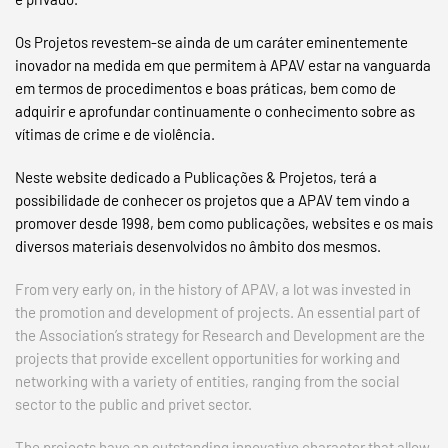
Os Projetos revestem-se ainda de um caráter eminentemente
inovador na medida em que permitem à APAV estar na vanguarda
em termos de procedimentos e boas práticas, bem como de
adquirir e aprofundar continuamente o conhecimento sobre as
vítimas de crime e de violência.
Neste website dedicado a Publicações & Projetos, terá a
possibilidade de conhecer os projetos que a APAV tem vindo a
promover desde 1998, bem como publicações, websites e os mais
diversos materiais desenvolvidos no âmbito dos mesmos.
From very early on, in the history of APAV, a lot was invested in
the promotion and development of projects. An essential part of
the Association’s strategy for Research and Development are the
projects that provide excellent opportunities for working and
networking with a variety of entities, ranging from the social
sector to the public and privet sector.
The projects have an outstanding innovative character that allow